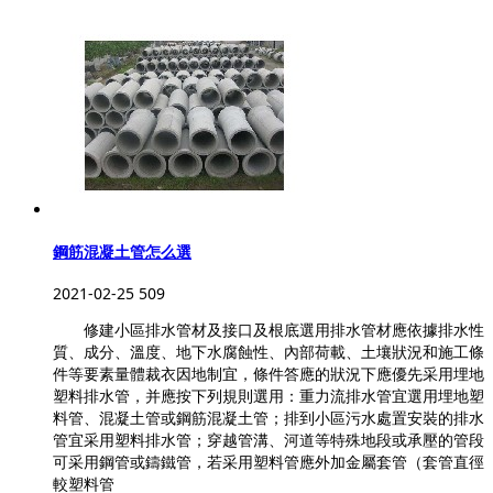
鋼筋混凝土管怎么選
2021-02-25
509
修建小區排水管材及接口及根底選用排水管材應依據排水性
質、成分、溫度、地下水腐蝕性、內部荷載、土壤狀況和施工條
件等要素量體裁衣因地制宜，條件答應的狀況下應優先采用埋地
塑料排水管，并應按下列規則選用：重力流排水管宜選用埋地塑
料管、混凝土管或鋼筋混凝土管；排到小區污水處置安裝的排水
管宜采用塑料排水管；穿越管溝、河道等特殊地段或承壓的管段
可采用鋼管或鑄鐵管，若采用塑料管應外加金屬套管（套管直徑
較塑料管