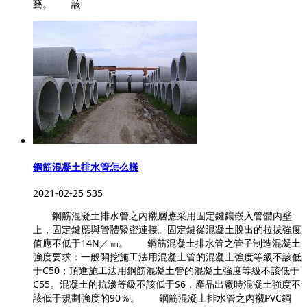
藝。 該
鋼筋混凝土排水管怎么樣
2021-02-25
535
鋼筋混凝土排水管之內襯層應采用固定鍵鑲嵌入管體內壁
上，固定鍵應與管體緊密連接。固定鍵從混凝土脫出的拉拔強度
值應不低于14N／㎜。 鋼筋混凝土排水管之管子制造混凝土
強度要求：一般開挖施工法用混凝土管的混凝土強度等級不該低
于C50；頂進施工法用鋼筋混凝土管的混凝土強度等級不該低于
C55。混凝土的抗滲等級不該低于S6，產品出廠時混凝土強度不
該低于規劃強度的90％。 鋼筋混凝土排水管之內襯PVC鋼