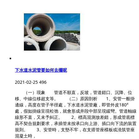
下水道水泥管要如何去擺呢
2021-02-25
496
（一）現象 管道不順直，反坡，管道錯口、沉降、位
移、中線位移超支等。 （二）原因剖析 1、安管一般掛
邊線，高度在管子半徑處，下水道水泥管廠，即管外皮180°
處，假如掛線呈現松弛，就會形成井段中部呈現緩彎。管道軸線
線形不直，又未予糾正。 2、標高混測放差錯，形成管底標
高不契合規劃要求，承插管未按承口向上游、插口向下流的裝置
規則。 3、安管時，支墊不牢，在支搭管座模板或澆筑管座
混凝土時，