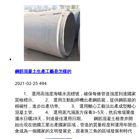
鋼筋混凝土生產工藝是怎樣的
2021-02-25
494
1、 選用高強度海螺水泥標號，確保每條管道強度到達國家
質檢標示。 2、 選用主動點焊機出產鋼筋籠，提供鋼筋籠的
精確性，進步出產功率。 3、 選用離心工藝法出產成型離心
混凝土管。 4、 選用蒸汽濕蒸方保養3~5天，然后堆場重復
灑水日曬28天，到達最佳運用日期。 鋼筋混凝土檢查井開
始出現在德國工業出產國家區域，管道的質量程度和運用年限也
會成為一個國家的文明發展史，跟著珠三角的區域發展和時代