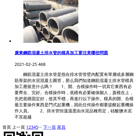
廣東鋼筋混凝土排水管的模具加工要注意哪些問題
2021-02-25
468
鋼筋混凝土排水管是指在排水管管壁內配置有單層或多層鋼
筋骨架的水泥混凝土圓管，那么我們知道鋼筋混凝土排水管模具
加工應留意什么嗎？ 1、開、合模操作時一切其它東西有必
要齊全、完好。合模操作時，底模有必要確保鄙人，蓋模在上，
先把底模固定好，使其平穩，再進行以下操作。模具的開、合模
最主要操作東西是門式起重機，因此任何操作都要提醒起重機操
作人員。 2、排水管恒溫溫度由水泥品種而定，硅酸鹽水泥
不宜超越
首頁
上一頁
1
2
3
4
5
···
下一頁
尾頁