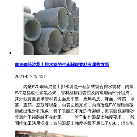
廣東鋼筋混凝土排水管的生產關鍵要點有哪些方面
2021-02-25
451
內襯PVC鋼筋混凝土排水管是一種新式復合排水管材，內襯
PVC是指改性聚氯乙烯，管材結構由管體及內襯層兩部分組成，
其外觀質量要求管材表面面應平整，應無粘皮、麻面、蜂窩、塌
落、露筋、空鼓等現象，內表面應亮光，內襯改性PVC層應無破
損或出現針孔現象，管子表面面不允許有裂縫，但表面龜裂和砂
漿層的干縮裂縫不在此限。 管子制作混凝土強度要求：一般
開挖施工法用混凝土管的混凝土強度等級不應低于C50；頂進施