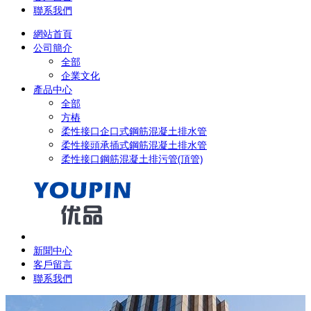
聯系我們
網站首頁
公司簡介
全部
企業文化
產品中心
全部
方樁
柔性接口企口式鋼筋混凝土排水管
柔性接頭承插式鋼筋混凝土排水管
柔性接口鋼筋混凝土排污管(頂管)
新聞中心
客戶留言
聯系我們