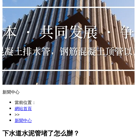
新聞中心
當前位置：
網站首頁
>>
新聞中心
下水道水泥管堵了怎么辦？