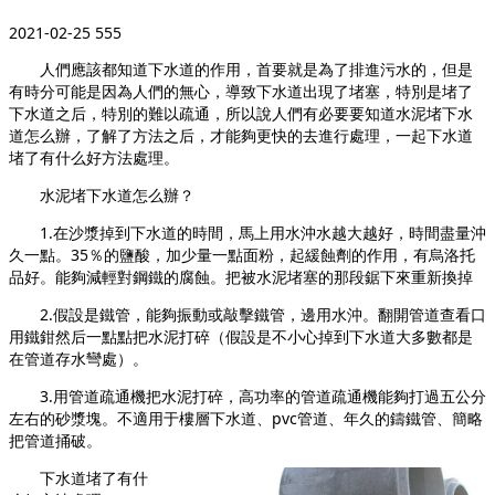
2021-02-25
555
人們應該都知道下水道的作用，首要就是為了排進污水的，但是
有時分可能是因為人們的無心，導致下水道出現了堵塞，特別是堵了
下水道之后，特別的難以疏通，所以說人們有必要要知道水泥堵下水
道怎么辦，了解了方法之后，才能夠更快的去進行處理，一起下水道
堵了有什么好方法處理。
水泥堵下水道怎么辦？
1.在沙漿掉到下水道的時間，馬上用水沖水越大越好，時間盡量沖
久一點。35％的鹽酸，加少量一點面粉，起緩蝕劑的作用，有烏洛托
品好。能夠減輕對鋼鐵的腐蝕。把被水泥堵塞的那段鋸下來重新換掉
2.假設是鐵管，能夠振動或敲擊鐵管，邊用水沖。翻開管道查看口
用鐵鉗然后一點點把水泥打碎（假設是不小心掉到下水道大多數都是
在管道存水彎處）。
3.用管道疏通機把水泥打碎，高功率的管道疏通機能夠打過五公分
左右的砂漿塊。不適用于樓層下水道、pvc管道、年久的鑄鐵管、簡略
把管道捅破。
下水道堵了有什