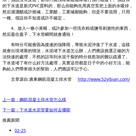
的下水道是新式PVC質料的，那么你能夠先用真空泵把上面的水吸掉，
然后灌濃醋或許燒堿，工業醋，工業堿都能夠，但是不要混用，只用
一種。假設你不知道或許不確定，
4、放入一條小黃蟮，或許參加一些洗衣粉或鹽等刺激性的東西，
然后蓋住蓋子，下水管瞬間就會通啦！
有時分可能會因為接連的強降雨，導致水泥沖進了下水道，這樣
就會出現堵塞的情況，水泥堵下水道怎么辦，人們應該挑選正確的方
法快速的處理，不然的話等到水泥干裂的時分就愈加的難以疏通了。
下水道堵了有什么好方法處理，其實這些都是日子中的小好方法，能
夠給人們帶來很大的幫助，人們應該牢記于心。
文章源自:廣東鋼筋混凝土排水管
http://www.52yibian.com/
上一篇：鋼筋混凝土排水管怎么樣
下一篇：下水道水泥管要如何去擺呢
推薦新聞
02-25