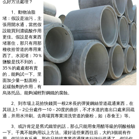
么好方法處理？
1、動物油脂
堵：假設是油污，主
張用開水通，當然假
設能買到濃硫酸作用
更佳。假設是有東西
堵塞住，那只有用那
種收拾管道的專用東
西了。水泥堵：70％
鹽酸是找不到的，
35％的處處都有賣
的，能夠試一下。里
面加少量一點面粉，
起緩蝕劑的作用，有
烏洛托品。能夠減輕對鋼鐵的腐蝕。
2、到市場上花拾快錢買一根2米長的彈簧鋼絲管道疏通東西，在
其頭上1－2公分處作一10－20度的曲折，不才水道的進出口處來回疏
通，并用水沖刷。去商場買專業清洗管道的藥粉，如（吞食王）等。
3、或許肯定是舊式鐵管的話，那么只能用食用醋等級的弱酸檢驗
一下。千萬不能夠用以上方法。灌好這些東西往后，大約3個就有作
用，假設沒有反應，那你只能找專業疏通隊進行強行疏通了。假設你