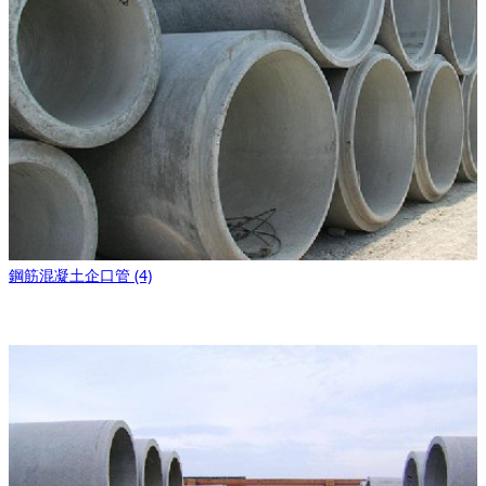
鋼筋混凝土企口管 (4)