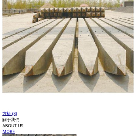
方樁 (3)
關于我們
ABOUT US
MORE