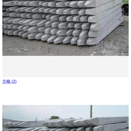
方樁 (2)