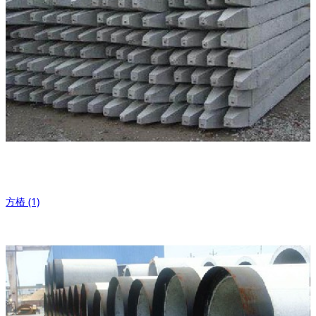
方樁 (1)