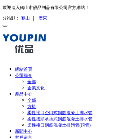
歡迎進入鶴山市優品制品有限公司官方網站！
分站點：
鶴山
|
廣東
網站首頁
公司簡介
全部
企業文化
產品中心
全部
方樁
柔性接口企口式鋼筋混凝土排水管
柔性接頭承插式鋼筋混凝土排水管
柔性接口鋼筋混凝土排污管(頂管)
新聞中心
客戶留言