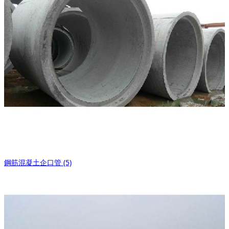
鋼筋混凝土企口管 (5)