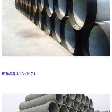
鋼筋混凝土排污管 (1)