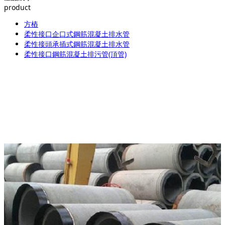
product
方樁
柔性接口企口式鋼筋混凝土排水管
柔性接頭承插式鋼筋混凝土排水管
柔性接口鋼筋混凝土排污管(頂管)